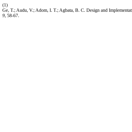
(1)
Ge, T.; Audu, V.; Adom, I. T.; Agbata, B. C. Design and Implementa
9
, 58-67.